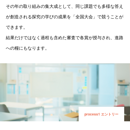
その年の取り組みの集大成として、同じ課題でも多様な答え
トーク力強化｜探究学習でできることⅡ
が創造される探究の学びの成果を「全国大会」で競うことが
カタチに残す｜探究学習でできることⅢ
できます。
結果だけではなく過程も含めた審査で各賞が授与され、進路
TWICE PLANのワーク設計
への糧にもなります。
テーマで探究
スキルで探究
その他の探究
お問い合わせ
NEWS
process1 エントリー
プライバシーポリシー
運営会社
TWICE WEB