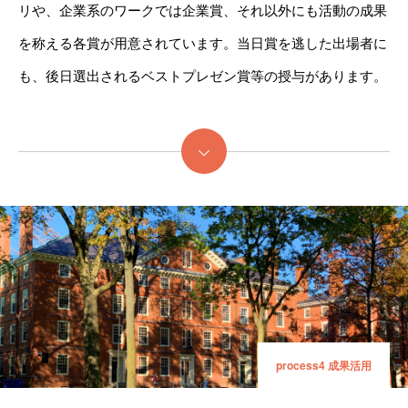
リや、企業系のワークでは企業賞、それ以外にも活動の成果
を称える各賞が用意されています。当日賞を逃した出場者に
も、後日選出されるベストプレゼン賞等の授与があります。
続きを読む
process4 成果活用