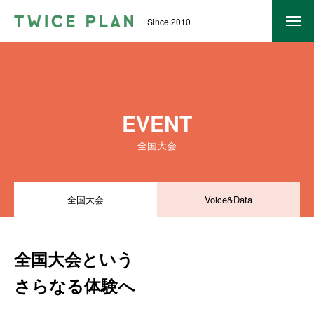
Since 2010
トゥワイス・プランについて
TWICE PLANとは？
EVENT
PROGRAM
全国大会
SUPPORT
EVENT
全国大会
Voice&Data
ワーク一覧
全国大会という
FEATURE
さらなる体験へ
入試対策｜探究学習でできることⅠ