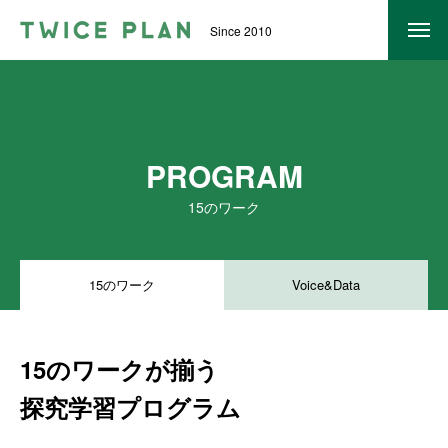
Since 2010
トゥワイス・プランについて
TWICE PLANとは？
PROGRAM
PROGRAM
15のワーク
SUPPORT
EVENT
15のワーク
Voice&Data
ワーク一覧
15のワークが揃う
FEATURE
探究学習プログラム
入試対策｜探究学習でできることⅠ