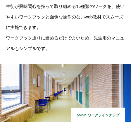
生徒が興味関心を持って取り組める15種類のワークを、使い
トーク力強化｜探究学習でできることⅡ
やすいワークブックと面倒な操作のないweb教材でスムーズ
カタチに残す｜探究学習でできることⅢ
に実施できます。
ワークブック通りに進めるだけでよいため、先生用のマニュ
TWICE PLANのワーク設計
アルもシンプルです。
テーマで探究
スキルで探究
その他の探究
お問い合わせ
NEWS
point1 ワークラインナップ
プライバシーポリシー
運営会社
TWICE WEB