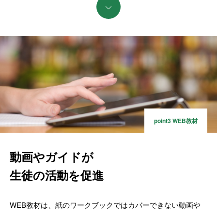
続きを読む
point3 WEB教材
動画やガイドが
生徒の活動を促進
WEB教材は、紙のワークブックではカバーできない動画や