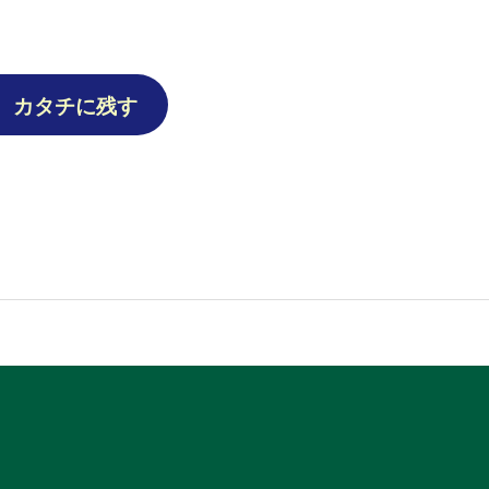
Ⅲ
カタチに残す