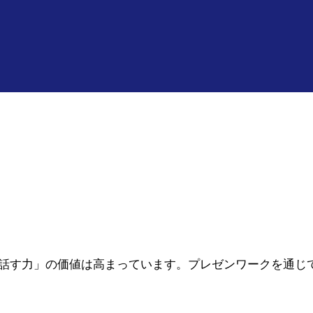
｜探究学習でできることⅡ
カタチに残す｜探究学習ででき
その他の探究
が話す力」の価値は高まっています。プレゼンワークを通じ