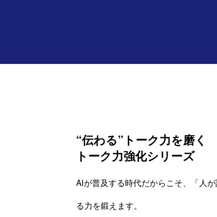
FEATURE
入試対策｜探究学習でできることⅠ
トーク力強化
TWICE PLANのワーク設計
“伝わる”トーク力を磨く
トーク力強化シリーズ
テーマで探究
スキルで探究
AIが普及する時代だからこそ、「人
る力を鍛えます。