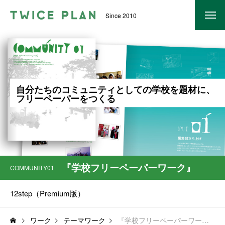
Since 2010
トゥワイス・プランについて
TWICE PLANとは？
自
分
た
ち
の
コ
ミ
ュ
ニ
テ
ィ
と
し
て
の
学
校
を
題
材
に
、
PROGRAM
フ
リ
ー
ペ
ー
パ
ー
を
つ
く
る
SUPPORT
EVENT
『学校フリーペーパーワーク』
ワーク一覧
COMMUNITY01
FEATURE
12step（Premium版）
入試対策｜探究学習でできることⅠ
ワーク
テーマワーク
『学校フリーペーパーワーク』