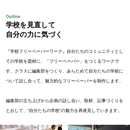
トーク力強化｜探究学習でできることⅡ
Outline
学校を見直して
カタチに残す｜探究学習でできることⅢ
自分の力に気づく
TWICE PLANのワーク設計
『学校フリーペーパーワーク』自分たちのコミュニティとし
テーマで探究
ての学校を題材に、「フリーペーパー」をつくるワークで
スキルで探究
す。クラスに編集部をつくり、あらためて自分たちの学校に
ついて話し合って、魅力的なフリーペーパーを制作します。
その他の探究
お問い合わせ
編集部の立ち上げから企画の話し合い、取材、記事づくりを
とおして、“自分たちの学校”の魅力を再発見していきます。
NEWS
プライバシーポリシー
運営会社
TWICE WEB